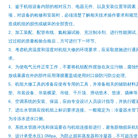
1、鉴于机组设备内部的相对压力、电器元件、以及安装位置等因素
项，对设备的检修和安装时，必须清楚了解相关技术操作要求和规范
造成机组的损伤或破坏的全部责任。
2、加工装配、配管布线、氦检漏试验、充注制冷剂、进行性能测试
过过程的质量检验合格后，方可进行下一环节。
3、考虑机房温度和湿度对机组大修的环境要求，应采取措施进行通风
求。
4、为使电气元件正常工作，不要将机组配件摆放在灰尘污物，腐蚀
放或暴露在外的部件应用薄膜覆盖或使用封口袋防污防尘处理。
5、机组大修工具的准备应使有专用的工具，并准备相关的辅助材料
垫、吊装设备、吊装横梁、吊链、千斤顶、滑动垫木、垫滚、撬棒等
6、空调系统的安装、保温，应由专业设计人员设计指导，并执行暖
7、进出水管路应按机组上标识要求连接。一般规定为：冷凝器水管
为冷冻水进水口侧。
8、系统水管路冲洗和保温要在与机组连接前进行，避免脏物损坏机
9、设计承受水压1.0Mpa。为防止损坏蒸发器和冷凝器，不可超压