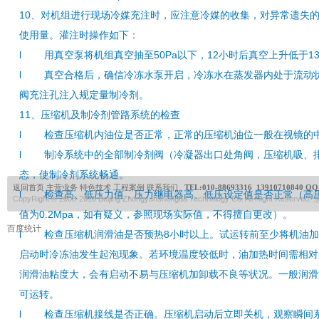
10、对机组进行现场冷媒充注时，应注意冷媒的收集，对异常遗失
使用量。灌注时操作如下：
l 用真空泵将机组真空抽至50Pa以下，12小时后真空上升低于13
l 真空合格后，确信冷冻水泵开启，冷冻水在蒸发器内处于流动
阀充注孔注入规定量制冷剂。
11、压缩机及制冷剂管路系统的检查
l 检查压缩机内油位是否正常，正常的压缩机油位一般在视镜的
l 制冷系统中的全部制冷剂阀（冷凝器出口处角阀，压缩机吸、
态，使制冷剂系统畅通。
返回首页
主营业务
特色技术
工程案例
联系我们
TEL:
010-88693316 13910710840
QQ:
l 检查高、低压力值，压力继电器高、低压设定值是否正常（高压设
CopyRight © 2008-2010 Beijing Zhongyunshengda Technology Co. All Right Reserve
值为0.2Mpa，如有疑义，参照现场实际值，不得擅自更改）。
百度统计
l 检查压缩机润滑油是否预热8小时以上。试运转前至少将机油加
启动时冷冻油发生起泡现象。若环境温度较低时，油加热时间需相对
润滑油粘度大，会有启动不易与压缩机加卸载不良等状况。一般润滑
可运转。
l 检查压缩机接线是否正确。压缩机启动后立即关机，观察瞬间