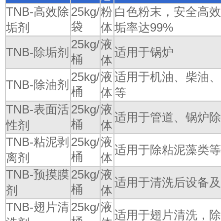
TNB-高效除
25kg/
粉
白色粉末，安全高效
袋
垢剂
体
垢率达99%
25kg/
液
TNB-除垢剂
适用于锅炉
桶
体
25kg/
液
适用于机油、柴油、
TNB-除油剂
桶
体
等
TNB-表面活
25kg/
液
适用于管道、锅炉除
桶
性剂
体
TNB-粘泥剥
25kg/
液
适用于除粘泥藻类等
桶
离剂
体
TNB-预摸膜
25kg/
液
适用于清洗后设备及
桶
剂
体
TNB-翅片清
25kg/
液
适用于翅片清洗，除