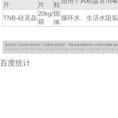
适用于风机盘管消毒
片
片
粒
20kg/
固
TNB-硅灵晶
循环水、生活水阻垢
箱
体
返回首页
主营业务
特色技术
工程案例
联系我们
TEL:
010-88693316 13910710840
QQ:
CopyRight © 2008-2010 Beijing Zhongyunshengda Technology Co. All Right Reserve
百度统计