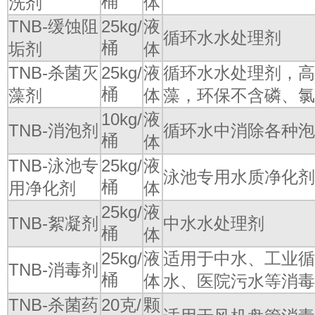
桶
洗剂
体
TNB-缓蚀阻
25kg/
液
循环水水处理剂
桶
垢剂
体
TNB-杀菌灭
25kg/
液
循环水水处理剂，高
桶
藻剂
体
藻，环保不含磷、氯
10kg/
液
TNB-消泡剂
循环水中消除各种泡
桶
体
TNB-泳池专
25kg/
液
泳池专用水质净化剂
桶
用净化剂
体
25kg/
液
TNB-絮凝剂
中水水处理剂
桶
体
25kg/
液
适用于中水、工业循
TNB-消毒剂
桶
体
水、医院污水等消毒
TNB-杀菌药
20克/
颗