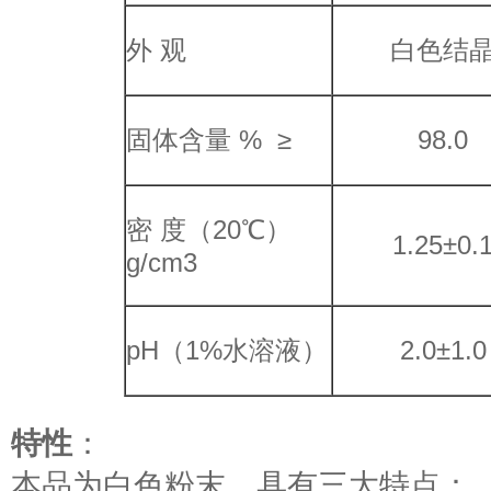
外 观
白色结
固体含量 % ≥
98.0
密 度（20℃）
1.25±0.
g/cm3
pH（1%水溶液）
2.0±1.0
特性
：
本品为白色粉末，具有三大特点：