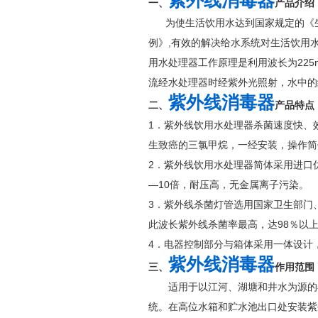
紫外线消毒器
一、
产品介绍
为使生活饮用水达到国家规定的《生
例》,有效的解决给水系统对生活饮用水
用水处理器工作原理是利用波长为225n
流经水处理器时经紫外光照射，
紫外线消毒器
二、
产品特点
1．紫外线饮用水处理器杀菌速度快、
生致癌的三氯甲烷，一经安装，操作
2．紫外线饮用水处理器简体采用进口
—10倍，耐压高，无金属离子污染。
3．紫外线杀菌灯管选用国家卫生部门、
此波长紫外线杀菌率最高，达98％以上
4．电器控制部分与箱体采用一体设计
紫外线消毒器
三、
作用范围
适用于以江河、湖塘和井水为源的小
统。在高位水箱和贮水池出口处安装紫