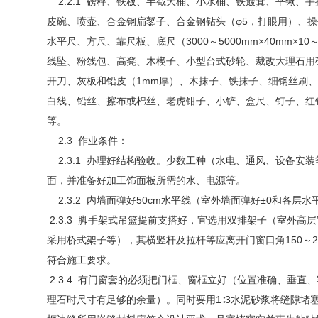
2.2.1 磅秤、铁板、半截大桶、小水桶、铁簸箕、平锹、
皮碗、喷壶、合金钢扁錾子、合金钢钻头（φ5，打眼用）、
水平尺、方尺、靠尺板、底尺（3000～5000mm×40mm×10
线坠、粉线包、高凳、木楔子、小型台式砂轮、裁改大理石用
开刀、灰板和铅皮（1mm厚）、木抹子、铁抹子、细钢丝刷
白线、铅丝、擦布或棉丝、老虎钳子、小铲、盒尺、钉子、红
等。
2.3 作业条件：
2.3.1 办理好结构验收。少数工种（水电、通风、设备安
面，并准备好加工饰面板所需的水、电源等。
2.3.2 内墙面弹好50cm水平线（室外墙面弹好±0和各层
2.3.3 脚手架式吊篮提前支搭好，宜选用双排架子（室外高
采用桥式架子等），其横竖杆及拉杆等应离开门窗口角150～2
符合施工要求。
2.3.4 有门窗套的必须把门框、窗框立好（位置准确、垂直
理石时尺寸有足够的余量）。同时要用1∶3水泥砂浆将缝隙堵