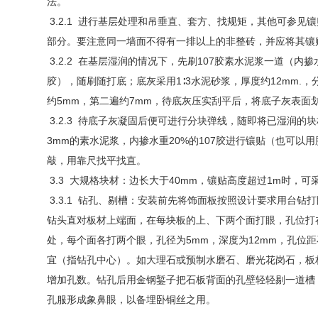
法。
3.2.1 进行基层处理和吊垂直、套方、找规矩，其他可参见
部分。要注意同一墙面不得有一排以上的非整砖，并应将其镶
3.2.2 在基层湿润的情况下，先刷107胶素水泥浆一道（内掺水
胶），随刷随打底；底灰采用1∶3水泥砂浆，厚度约12mm.
约5mm，第二遍约7mm，待底灰压实刮平后，将底子灰表面
3.2.3 待底子灰凝固后便可进行分块弹线，随即将已湿润的
3mm的素水泥浆，内掺水重20%的107胶进行镶贴（也可以
敲，用靠尺找平找直。
3.3 大规格块材：边长大于40mm，镶贴高度超过1m时，可
3.3.1 钻孔、剔槽：安装前先将饰面板按照设计要求用台钻
钻头直对板材上端面，在每块板的上、下两个面打眼，孔位打在
处，每个面各打两个眼，孔径为5mm，深度为12mm，孔位距
宜（指钻孔中心）。如大理石或预制水磨石、磨光花岗石，板
增加孔数。钻孔后用金钢錾子把石板背面的孔壁轻轻剔一道槽
孔服形成象鼻眼，以备埋卧铜丝之用。