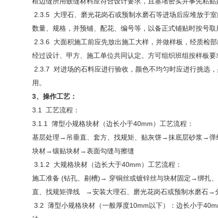
框边缝所用嵌缝材料应符合设计要求，且塞堵密实并事先粘贴
2.3.5 大理石、磨光花岗石或预制水磨石等进场后应堆放于
数量、规格，并预铺、配花、编号等，以备正式铺贴时按号取
2.3.6 大面积施工前应先放出施工大样，并做样板，经质检
经过设计、甲方、施工单位共同认定。方可组织班组按样板要
2.3.7 对进场的石料应进行验收，颜色不均匀时应进行挑选
用。
3
、操作工艺：
3.1 工艺流程：
3.1.1 簿型小规格块材（边长小于40mm）工艺流程：
基层处理→吊垂直、套方、找规矩、贴灰饼→抹底层砂浆→弹
块材→镶贴块材→表面勾缝与擦缝
3.1.2 大规格块材（边长大于40mm）工艺流程：
施工准备 (钻孔、剔槽)→ 穿铜丝或镀锌丝与块材固定→绑扎
直、找规矩弹线 →安装大理石、磨光花岗石或预制水磨石
3.2 薄型小规格块材（一般厚度10mm以下）：边长小于40