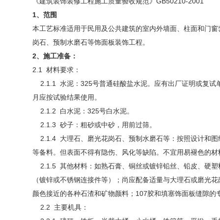
《建筑装饰装修工程施工质量验收规范》GB50210-2001
1
、范围
本工艺标准适用于民用及公共建筑的室内外墙面、柱面和门窗
岗石、预制水磨石等饰面板装饰工程。
2
、施工准备：
2.1 材料要求：
2.1.1 水泥：325号普通硅酸盐水泥。应有出厂证明或复
月应按试验结果使用。
2.1.2 白水泥：325号白水泥。
2.1.3 砂子：粗砂或中砂，用前过筛。
2.1.4 大理石、磨光花岗石、预制水磨石等：按照设计和
等备料。但表面不得有隐伤、风化等缺陷。不宜用易褪色的材
2.1.5 其他材料：如熟石膏、铜丝或镀锌铅丝、铅皮、硬
（镀锌或不锈钢连接件等）；尚应配备适量与大理石或磨光花
颜色接近的各种石渣和矿物颜料；107胶和填塞饰面板缝隙的
2.2 主要机具：